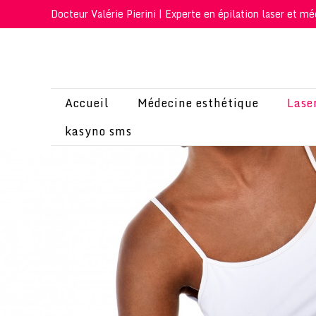
Docteur Valérie Pierini | Experte en épilation laser et mé
Accueil
Médecine esthétique
Lase
kasyno sms