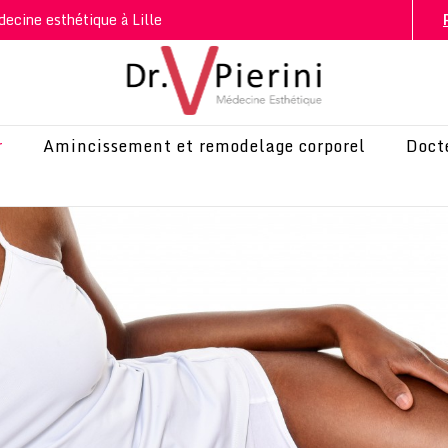
decine esthétique à Lille
r
Amincissement et remodelage corporel
Docte