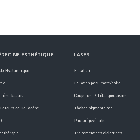
ÉDECINE ESTHÉTIQUE
LASER
de Hyaluronique
Epilation
tox
Epilation peau mate/noire
s résorbables
Couperose / Télangiectasies
ucteurs de Collagène
Tâches pigmentaires
D
Photoréjuvénation
sothérapie
Traitement des ciciatrices