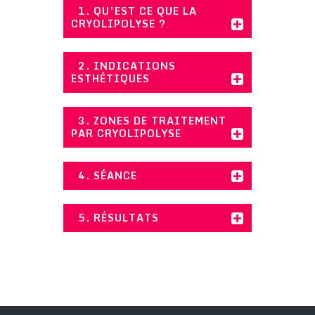
1. QU’EST CE QUE LA
CRYOLIPOLYSE ?
2. INDICATIONS
ESTHÉTIQUES
3. ZONES DE TRAITEMENT
PAR CRYOLIPOLYSE
4. SÉANCE
5. RÉSULTATS